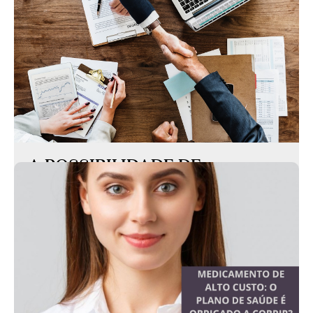
A POSSIBILIDADE DE
RENEGOCIAÇÃO DOS
CONTRATOS DE LOCAÇÃO
COMERCIAL DIANTE DA
PANDEMIA DO COVID-19
As consequências da rápida propagação da
pandemia do coronavírus (COVID-19)
afetaram, gravemente, proprietários que