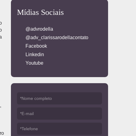
Mídias Sociais
o
@advrodella
o
a
@adv_clarissarodellacontato
Facebook
Linkedin
Youtube
,
ro