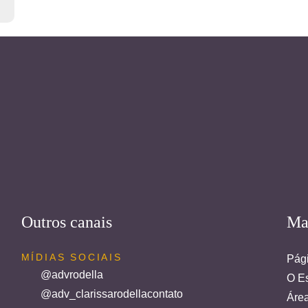
Outros canais
Ma
MÍDIAS SOCIAIS
Pági
@advrodella
O Es
@adv_clarissarodellacontato
Áre