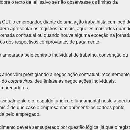
sobre o texto de lei, salvo se não observasse os limites da
da CLT, o empregador, diante de uma ação trabalhista com pedid
erá apresentar os registros parciais, aqueles marcados quand
jornada contratual ou quando houve alguma exceção na jornad
dos dos respectivos comprovantes de pagamento.
ar amparada pelo contrato individual de trabalho, convenção ou
s anos vêm prestigiando a negociação contratual, recentemente
o do
coronavirus
, deu ênfase as negociações individuais,
 empregadores.
ividualmente e o respaldo jurídico é fundamental neste aspecto
nais é de que caso a empresa não apresente os cartões ponto,
ada pelo empregado.
dimento deverá ser superado por questão lógica, já que o regist