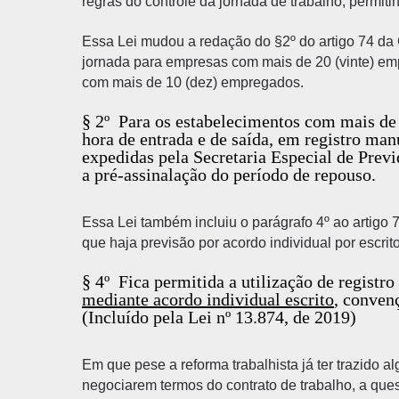
regras do controle da jornada de trabalho, permi
Essa Lei mudou a redação do §2º do artigo 74 da 
jornada para empresas com mais de 20 (vinte) em
com mais de 10 (dez) empregados.
§ 2º Para os estabelecimentos com mais de 2
hora de entrada e de saída, em registro ma
expedidas pela Secretaria Especial de Prev
a pré-assinalação do período de repouso.
Essa Lei também incluiu o parágrafo 4º ao artigo 
que haja previsão por acordo individual por escrit
§ 4º Fica permitida a utilização de registro
mediante acordo individual escrito
, conve
(Incluído pela Lei nº 13.874, de 2019)
Em que pese a reforma trabalhista já ter trazido
negociarem termos do contrato de trabalho, a ques