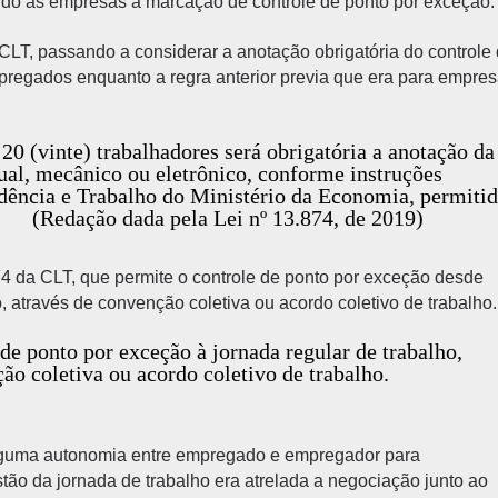
tindo às empresas a marcação de controle de ponto por exceção.
CLT, passando a considerar a anotação obrigatória do controle
pregados enquanto a regra anterior previa que era para empre
0 (vinte) trabalhadores será obrigatória a anotação da
nual, mecânico ou eletrônico, conforme instruções
idência e Trabalho do Ministério da Economia, permiti
 (Redação dada pela Lei nº 13.874, de 2019)
74 da CLT, que permite o controle de ponto por exceção desde
o, através de convenção coletiva ou acordo coletivo de trabalho.
 de ponto por exceção à jornada regular de trabalho,
nção coletiva ou acordo coletivo de trabalho.
 alguma autonomia entre empregado e empregador para
tão da jornada de trabalho era atrelada a negociação junto ao