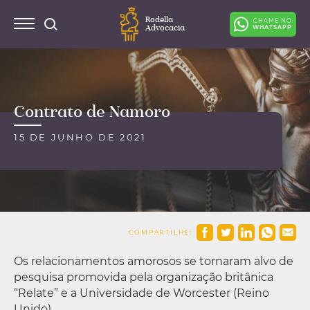
Rodella
CHAME NO
Advocacia
WHATSAPP
Contrato de Namoro
15 DE JUNHO DE 2021
COMPARTILHE:
Os relacionamentos amorosos se tornaram alvo de
pesquisa promovida pela organização britânica
“Relate” e a Universidade de Worcester (Reino
Unido).