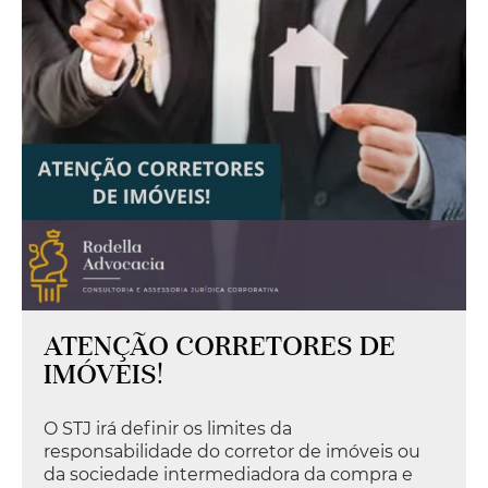
Seguradora deverá pagar
indenização a segurado que
não tinha diagnóstico médico
confirmado
Em recente decisão, a 4ª Turma do Superior
Tribunal de Justiça (STJ), com base na Súmula
609 que dispõe que “A recusa de cobertura
securitária, sob a alegação de doença
...leia
mais
ATENÇÃO CORRETORES DE
IMÓVEIS!
O STJ irá definir os limites da
responsabilidade do corretor de imóveis ou
da sociedade intermediadora da compra e