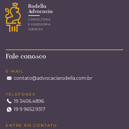
Rodella
Advocacia
Agente de limpeza de
CONSULTORIA
E ASSESSORIA
academia ganha na justiça
JURÍDICA
direito a receber adicional de
insalubridade
Fale conosco
Rede de academia é condenada na Justiça do
Trabalho a pagar adicional de insalubridade a
prestador de serviços que trabalhava como
E-MAIL
agente de limpeza. O trabalhador ingressou
contato@advocaciarodella.com.br
...leia mais
TELEFONES
19 3406.4896
19 9 9652.9317
ENTRE EM CONTATO