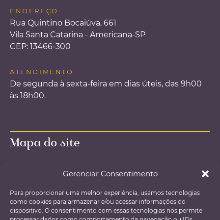
ENDEREÇO
Rua Quintino Bocaiúva, 661
Vila Santa Catarina - Americana-SP
CEP: 13466-300
ATENDIMENTO
De segunda à sexta-feira em dias úteis, das 9h00
às 18h00.
Mapa do site
Página inicial – Home
Gerenciar Consentimento
O Escritório
Para proporcionar uma melhor experiência, usamos tecnologias
Áreas de atuação
como cookies para armazenar e/ou acessar informações do
Agendamento de consultas
dispositivo. O consentimento com essas tecnologias nos permite
processar dados como comportamento da navegação ou IDs