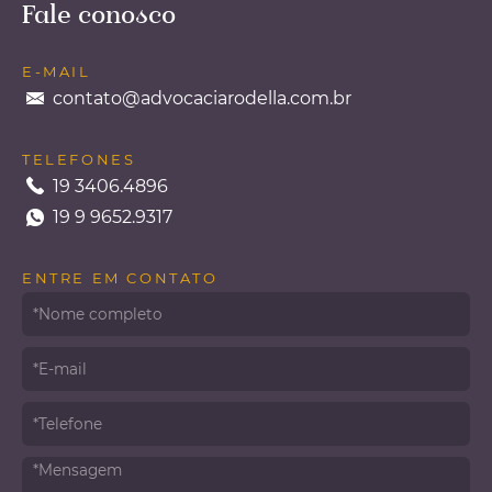
Fale conosco
Com a pandemia do COVID-19, e a
consequente proibição de aglomerações,
diversos casais tiveram que adiar suas festas
E-MAIL
de casamento. Assim, vem o
contato@advocaciarodella.com.br
questionamento: podem as
...leia mais
TELEFONES
19 3406.4896
19 9 9652.9317
ENTRE EM CONTATO