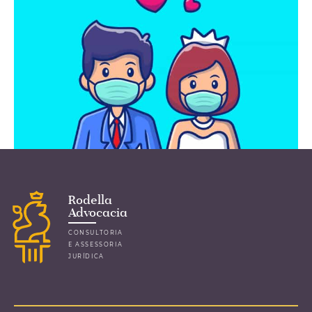
Diante da realidade que estamos vivendo,
sendo necessário o isolamento social como
uma das medidas preventivas para evitar a
propagação do contágio, como ficam as
relações de
...leia mais
Rodella
Advocacia
Empresas podem cobrar
CONSULTORIA
E ASSESSORIA
multa pelo adiamento se
JURÍDICA
casamento por conta da
Pandemia?