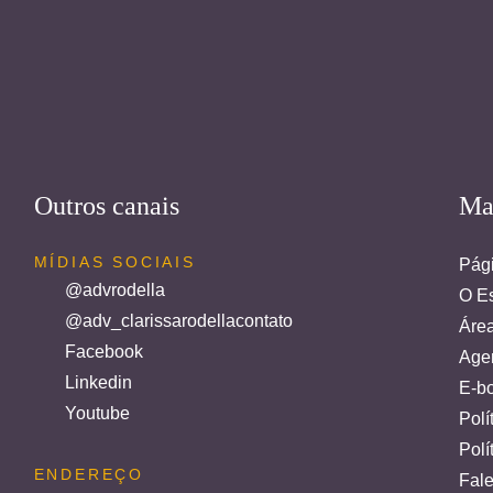
Outros canais
Ma
MÍDIAS SOCIAIS
Pági
@advrodella
O Es
@adv_clarissarodellacontato
Áre
Facebook
Age
Linkedin
E-bo
Youtube
Polí
Polí
ENDEREÇO
Fal