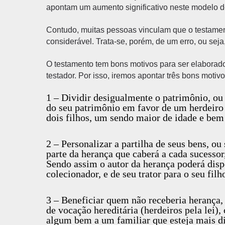
apontam um aumento significativo neste modelo de
Contudo, muitas pessoas vinculam que o testament
considerável. Trata-se, porém, de um erro, ou sej
O testamento tem bons motivos para ser elaborad
testador. Por isso, iremos apontar três bons moti
1 – Dividir desigualmente o patrimônio, ou 
do seu patrimônio em favor de um herdeiro
dois filhos, um sendo maior de idade e bem
2 – Personalizar a partilha de seus bens, ou
parte da herança que caberá a cada sucessor
Sendo assim o autor da herança poderá dispo
colecionador, e de seu trator para o seu filh
3 – Beneficiar quem não receberia herança, 
de vocação hereditária (herdeiros pela lei)
algum bem a um familiar que esteja mais d