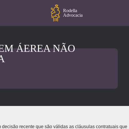
Rodella
Advocacia
EM ÁEREA NÃO
A
decisão recente que são válidas as cláusulas contratuais que