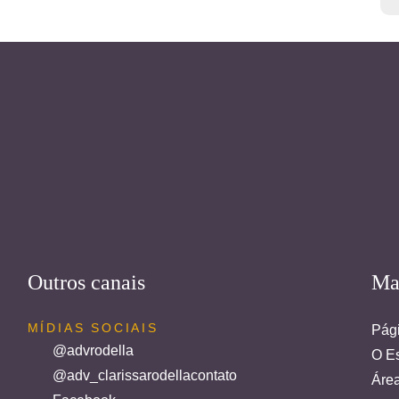
Outros canais
Ma
MÍDIAS SOCIAIS
Pági
@advrodella
O Es
@adv_clarissarodellacontato
Áre