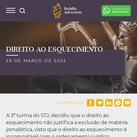
Rodella
CHAME NO
Advocacia
WHATSAPP
DIREITO AO ESQUECIMENTO
29 DE MARÇO DE 2022
COMPARTILHE:
A 3ª turma do STJ, decidiu que o direito ao
esquecimento não justifica a exclusão de matéria
jornalística, visto que o direito ao esquecimento é
incompatível com o ordenamento jurídico