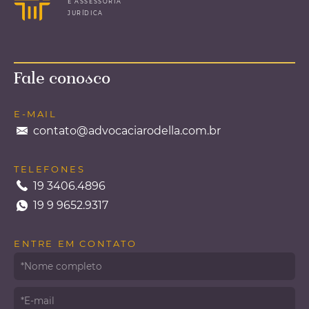
E ASSESSORIA
Empresa é condenada por
JURÍDICA
assédio sexual e moral contra
trabalhadora
Fale conosco
A 7ª Câmara do Tribunal Regional do Trabalho
da 15ª Região – Campinas/ SP condenou uma
empresa montadora de veículos a pagar
E-MAIL
indenização de R$ 80.000,00 a uma
contato@advocaciarodella.com.br
empregada
...leia mais
TELEFONES
19 3406.4896
19 9 9652.9317
ENTRE EM CONTATO