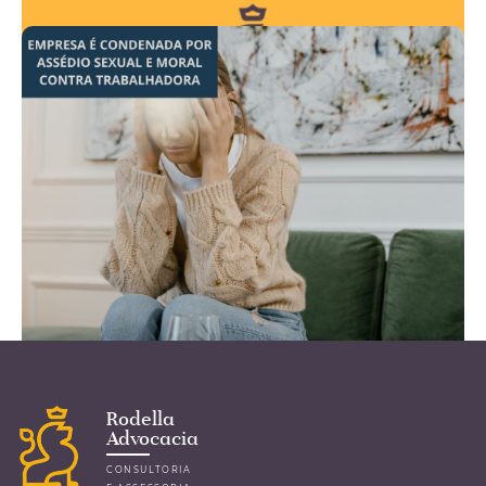
Se você trabalha de forma integral no período
noturno e prorrogada, fique atento, pois o
adicional também é devido sobre o tempo
prorrogado. Se não houve recebimento, há a
...leia mais
Contrato de locação e
Registro do Contrato no
Cartório de Títulos e
Documentos ou Imóveis?
Incialmente, precisamos entender o que é
um contrato de locação. Podemos conceituar
como um contrato bilateral, ou seja, entre
duas pessoas, quais sejam, Locador e
Locatário.
...leia mais
Rodella
Advocacia
CONSULTORIA