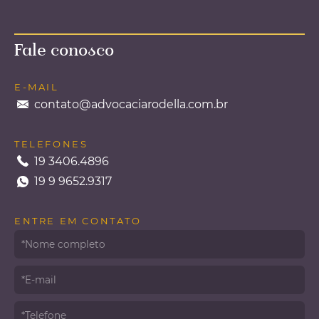
que é e como evitá-la
Fale conosco
A demissão por justa causa, aplicada em casos
de indisciplina (violação de normas da
empresa) ou insubordinação (desobediência
E-MAIL
a ordens diretas), possui consequências
contato@advocaciarodella.com.br
graves
...leia mais
TELEFONES
19 3406.4896
19 9 9652.9317
ENTRE EM CONTATO