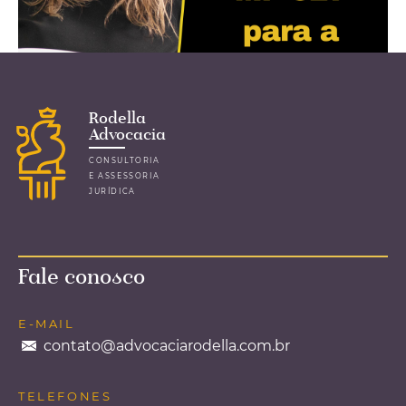
Rodella
Advocacia
CONSULTORIA
E ASSESSORIA
JURÍDICA
Efeitos da MP 927 para a
Construção Civil
Fale conosco
Dra. Clarissa Aline Paié Rodella Contato
realizou um bate papo com o Edmilson da Q2
Management, em abril de 2020, sobre os
E-MAIL
efeitos da MP 927 para as empresas da
contato@advocaciarodella.com.br
Construção
...leia mais
TELEFONES