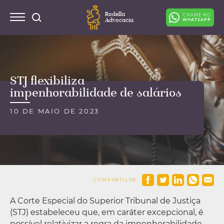
Rodella
CHAME NO
Advocacia
WHATSAPP
STJ flexibiliza
impenhorabilidade de salários
10 DE MAIO DE 2023
COMPARTILHE:
A Corte Especial do Superior Tribunal de Justiça
(STJ) estabeleceu que, em caráter excepcional, é
possível relativizar a regra da impenhorabilidade