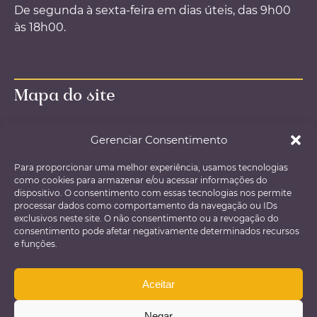
De segunda à sexta-feira em dias úteis, das 9h00
às 18h00.
Mapa do site
Página inicial – Home
Gerenciar Consentimento
O Escritório
Para proporcionar uma melhor experiência, usamos tecnologias
Áreas de atuação
como cookies para armazenar e/ou acessar informações do
Agendamento de consultas
dispositivo. O consentimento com essas tecnologias nos permite
processar dados como comportamento da navegação ou IDs
E-books e materiais gratuitos
exclusivos neste site. O não consentimento ou a revogação do
Política de Privacidade
consentimento pode afetar negativamente determinados recursos
e funções.
Política de Qualidade
Fale conosco
Aceitar
Negar