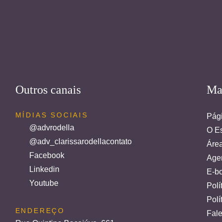
Outros canais
Ma
MÍDIAS SOCIAIS
Pági
@advrodella
O Es
@adv_clarissarodellacontato
Áre
Facebook
Age
Linkedin
E-bo
Youtube
Polí
Polí
ENDEREÇO
Fal