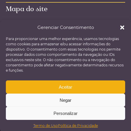
Mapa do site
Página inicial – Home
Gerenciar Consentimento
O Escritório
Para proporcionar uma melhor experiência, usamos tecnologias
Áreas de atuação
como cookies para armazenar e/ou acessar informações do
Agendamento de consultas
dispositivo. O consentimento com essas tecnologias nos permite
processar dados como comportamento da navegação ou IDs
E-books e materiais gratuitos
exclusivos neste site. O não consentimento ou a revogação do
consentimento pode afetar negativamente determinados recursos
Política de Privacidade
e funções.
Política de Qualidade
Fale conosco
Aceitar
Negar
© Advocacia Rodella 2026
-
Todos os direitos reservados.
Personalizar
Termo de Uso
Política de Privacidade